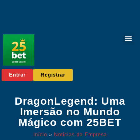
Jogos de tab
Jogos de pôq
Jogos de loteri
Eventos e
Notícias da 
Entrar
Registrar
DragonLegend: Uma
Imersão no Mundo
Mágico com 25BET
Início
»
Notícias da Empresa