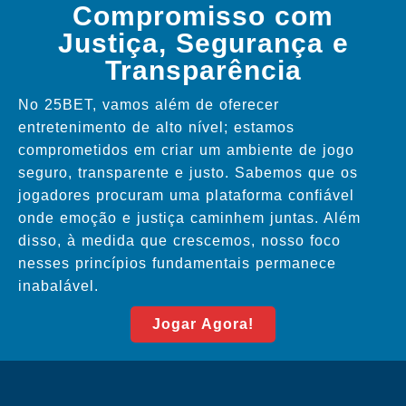
Compromisso com
Justiça, Segurança e
Transparência
No 25BET, vamos além de oferecer
entretenimento de alto nível; estamos
comprometidos em criar um ambiente de jogo
seguro, transparente e justo. Sabemos que os
jogadores procuram uma plataforma confiável
onde emoção e justiça caminhem juntas. Além
disso, à medida que crescemos, nosso foco
nesses princípios fundamentais permanece
inabalável.
Jogar Agora!