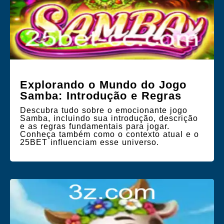
Explorando o Mundo do Jogo
Samba: Introdução e Regras
Descubra tudo sobre o emocionante jogo
Samba, incluindo sua introdução, descrição
e as regras fundamentais para jogar.
Conheça também como o contexto atual e o
25BET influenciam esse universo.