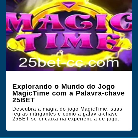
Explorando o Mundo do Jogo
MagicTime com a Palavra-chave
25BET
Descubra a magia do jogo MagicTime, suas
regras intrigantes e como a palavra-chave
25BET se encaixa na experiência de jogo.