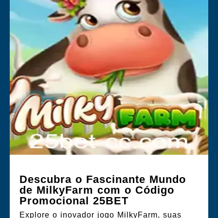
Descubra o Fascinante Mundo
de MilkyFarm com o Código
Promocional 25BET
Explore o inovador jogo MilkyFarm, suas