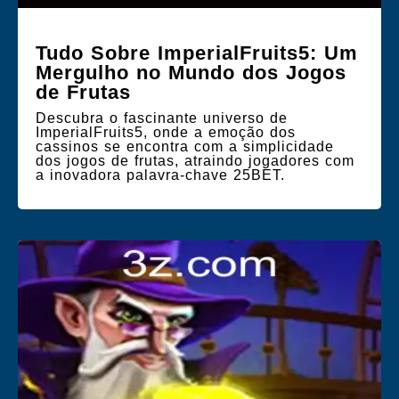
Tudo Sobre ImperialFruits5: Um
Mergulho no Mundo dos Jogos
de Frutas
Descubra o fascinante universo de
ImperialFruits5, onde a emoção dos
cassinos se encontra com a simplicidade
dos jogos de frutas, atraindo jogadores com
a inovadora palavra-chave 25BET.