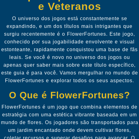
e Veteranos
O universo dos jogos está constantemente se
expandindo, e um dos títulos mais intrigantes que
surgiu recentemente é o FlowerFortunes. Este jogo,
conhecido por sua jogabilidade envolvente e visual
estonteante, rapidamente conquistou uma base de fãs
leais. Se você é novo no universo dos jogos ou
apenas quer saber mais sobre este título específico,
este guia é para você. Vamos mergulhar no mundo de
FlowerFortunes e explorar todos os seus aspectos.
O Que é FlowerFortunes?
FlowerFortunes é um jogo que combina elementos de
estratégia com uma estética vibrante baseada em um
mundo de flores. Os jogadores são transportados para
um jardim encantado onde devem cultivar flores,
coletar recursos e superar desafios para avançar. O