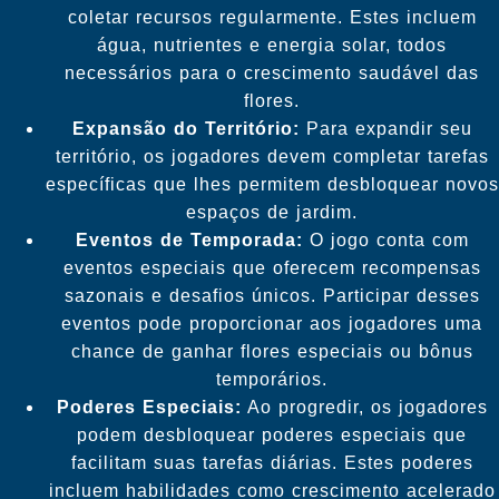
coletar recursos regularmente. Estes incluem
água, nutrientes e energia solar, todos
necessários para o crescimento saudável das
flores.
Expansão do Território:
Para expandir seu
território, os jogadores devem completar tarefas
específicas que lhes permitem desbloquear novos
espaços de jardim.
Eventos de Temporada:
O jogo conta com
eventos especiais que oferecem recompensas
sazonais e desafios únicos. Participar desses
eventos pode proporcionar aos jogadores uma
chance de ganhar flores especiais ou bônus
temporários.
Poderes Especiais:
Ao progredir, os jogadores
podem desbloquear poderes especiais que
facilitam suas tarefas diárias. Estes poderes
incluem habilidades como crescimento acelerado