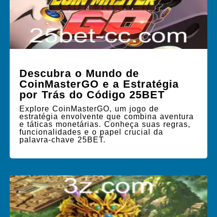
Descubra o Mundo de
CoinMasterGO e a Estratégia
por Trás do Código 25BET
Explore CoinMasterGO, um jogo de
estratégia envolvente que combina aventura
e táticas monetárias. Conheça suas regras,
funcionalidades e o papel crucial da
palavra-chave 25BET.