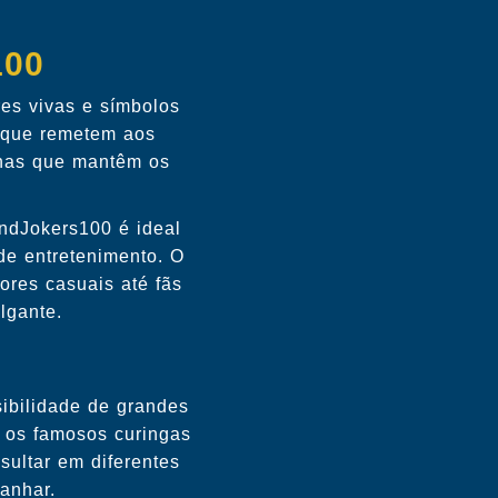
100
es vivas e símbolos
s que remetem aos
rnas que mantêm os
AndJokers100 é ideal
de entretenimento. O
ores casuais até fãs
lgante.
sibilidade de grandes
e os famosos curingas
ultar em diferentes
anhar.