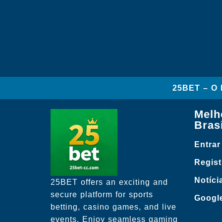
25BET – O 
Melh
Brasi
Entrar
Regist
Notíc
25BET offers an exciting and
secure platform for sports
Googl
betting, casino games, and live
events. Enjoy seamless gaming