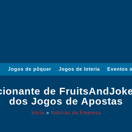
g
Jogos de pôquer
Jogos de loteria
Eventos e
ionante de FruitsAndJoke
dos Jogos de Apostas
Início
»
Notícias da Empresa