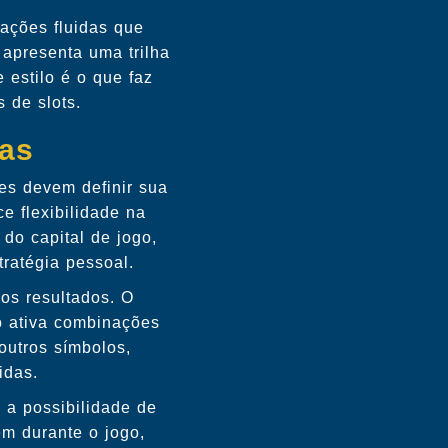
mações fluidas que
 apresenta uma trilha
 estilo é o que faz
 de slots.
as
es devem definir sua
e flexibilidade na
do capital de jogo,
ratégia pessoal.
os resultados. O
o ativa combinações
outros símbolos,
idas.
 a possibilidade de
m durante o jogo,