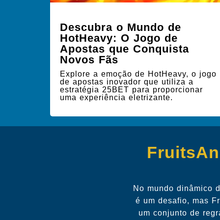
Descubra o Mundo de
HotHeavy: O Jogo de
Apostas que Conquista
Novos Fãs
Explore a emoção de HotHeavy, o jogo
de apostas inovador que utiliza a
estratégia 25BET para proporcionar
uma experiência eletrizante.
FruitsA
No mundo dinâmico do
é um desafio, mas Fr
um conjunto de regr