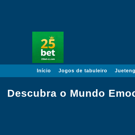
Início
Jogos de tabuleiro
Jueten
Descubra o Mundo Emoc