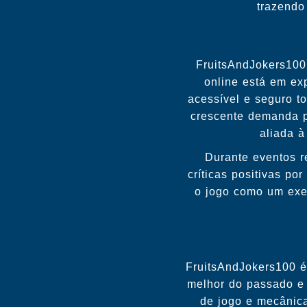
trazendo
FruitsAndJokers100
online está em ex
acessível e seguro t
crescente demanda p
aliada à
Durante eventos r
críticas positivas po
o jogo como um exem
FruitsAndJokers100 é
melhor do passado e 
de jogo e mecânica