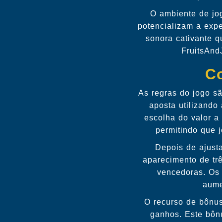
O ambiente de jog
potencializam a expe
sonora cativante q
FruitsAnd
C
As regras do jogo s
aposta utilizando
escolha do valor a
permitindo que 
Depois de ajust
aparecimento de tr
vencedoras. Os 
aume
O recurso de bônus
ganhos. Este bôn