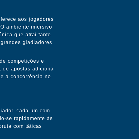
oferece aos jogadores
 O ambiente imersivo
nica que atrai tanto
 grandes gladiadores
 de competições e
a de apostas adiciona
e a concorrência no
diador, cada um com
do-se rapidamente às
ruta com táticas