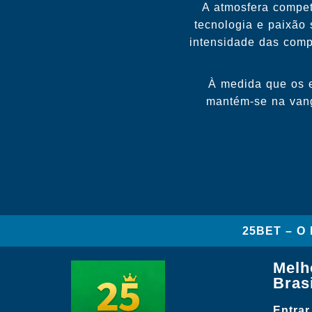
A atmosfera compet
tecnologia e paixão
intensidade das comp
À medida que os e
mantém-se na vang
25BET – O 
Melh
Brasi
Entrar