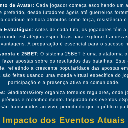
nto de Avatar:
Cada jogador começa escolhendo um av
e preferido, desde lutadores ágeis até guerreiros fort
o contínuo melhora atributos como força, resistência e
e Estratégias:
Antes de cada luta, os jogadores têm a
criando estratégias específicas para explorar fraquez
 vantagens. A preparação é essencial para o sucesso 
Aposta e 25BET:
O sistema 25BET é uma plataforma o
fazer apostas sobre os resultados das batalhas. Este
de, refletindo a crescente popularidade das apostas e
s são feitas usando uma moeda virtual específica do jo
participação e a presença ativa na comunidade.
os:
GladiatorsGlory organiza torneios regulares, onde 
prêmios e reconhecimento. Inspirado nos eventos eSp
 são transmitidos ao vivo, permitindo que o público par
Impacto dos Eventos Atuais