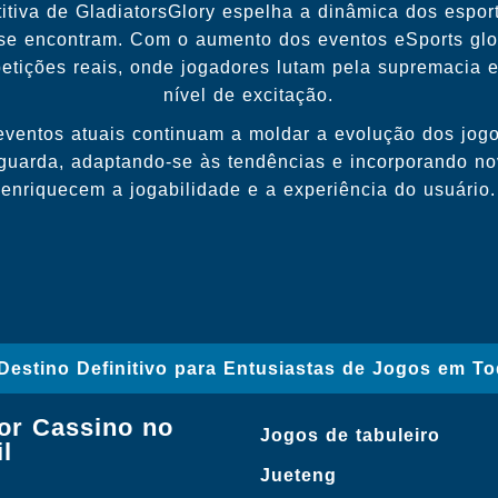
itiva de GladiatorsGlory espelha a dinâmica dos espo
 se encontram. Com o aumento dos eventos eSports globa
etições reais, onde jogadores lutam pela supremacia 
nível de excitação.
ventos atuais continuam a moldar a evolução dos jogo
uarda, adaptando-se às tendências e incorporando n
enriquecem a jogabilidade e a experiência do usuário.
Destino Definitivo para Entusiastas de Jogos em T
or Cassino no
Jogos de tabuleiro
l
Jueteng