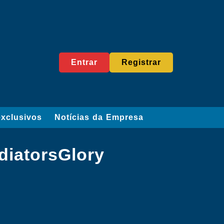
Entrar
Registrar
xclusivos
Notícias da Empresa
diatorsGlory