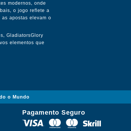
rtes modernos, onde
is, o jogo reflete a
e as apostas elevam o
s, GladiatorsGlory
ovos elementos que
odo o Mundo
Pagamento Seguro