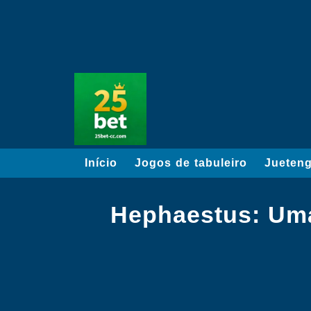
Início
Jogos de tabuleiro
Jueten
Hephaestus: Um