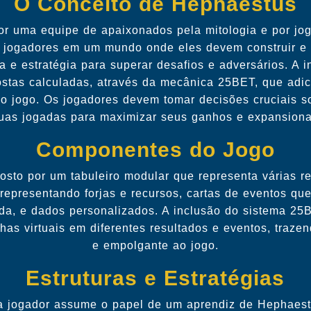
O Conceito de Hephaestus
r uma equipe de apaixonados pela mitologia e por jog
 jogadores em um mundo onde eles devem construir e d
cia e estratégia para superar desafios e adversários. A 
ostas calculadas, através da mecânica 25BET, que ad
o jogo. Os jogadores devem tomar decisões cruciais 
uas jogadas para maximizar seus ganhos e expansionar
Componentes do Jogo
sto por um tabuleiro modular que representa várias re
representando forjas e recursos, cartas de eventos qu
da, e dados personalizados. A inclusão do sistema 25
has virtuais em diferentes resultados e eventos, traz
e empolgante ao jogo.
Estruturas e Estratégias
da jogador assume o papel de um aprendiz de Hephaest