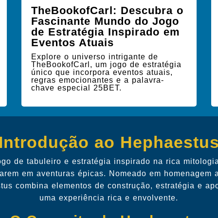
TheBookofCarl: Descubra o
Fascinante Mundo do Jogo
de Estratégia Inspirado em
Eventos Atuais
Explore o universo intrigante de
TheBookofCarl, um jogo de estratégia
único que incorpora eventos atuais,
regras emocionantes e a palavra-
chave especial 25BET.
Introdução ao Hephaestu
o de tabuleiro e estratégia inspirado na rica mitolog
harem em aventuras épicas. Nomeado em homenagem a
tus combina elementos de construção, estratégia e ap
uma experiência rica e envolvente.