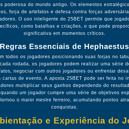
ais poderosa do mundo antigo. Os elementos estratégi
os, forja de artefatos e defesa contra forças adversária
adores. O uso inteligente do 25BET permite que jogad
ecíficos, como batalhas e criações, o que pode propor
significativa em momentos críticos.
Regras Essenciais de Hephaestu
 todos os jogadores posicionando suas forjas no tab
m cada rodada, os jogadores podem realizar uma série d
tefatos, negociar com outros jogadores ou enfrentar desa
 cartas de evento. A aposta 25BET pode ser feita no in
adores multiplicar seus ganhos dependendo do resulta
a quando um jogador cumpre uma série de objetivos espe
 tornou o maior mestre ferreiro, acumulando pontos at
conquistas.
ientação e Experiência do 