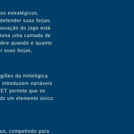
os estratégicos,
efender suas forjas,
inovação do jogo está
iciona uma camada de
sobre quando e quanto
 suas forjas.
giões da mitológica
e introduzem variáveis
BET permite que os
endo um elemento único
us, competindo para