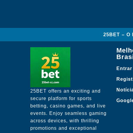
25BET – O 
Melh
Brasi
Entrar
Regist
Notíc
25BET offers an exciting and
secure platform for sports
Googl
betting, casino games, and live
events. Enjoy seamless gaming
across devices, with thrilling
promotions and exceptional