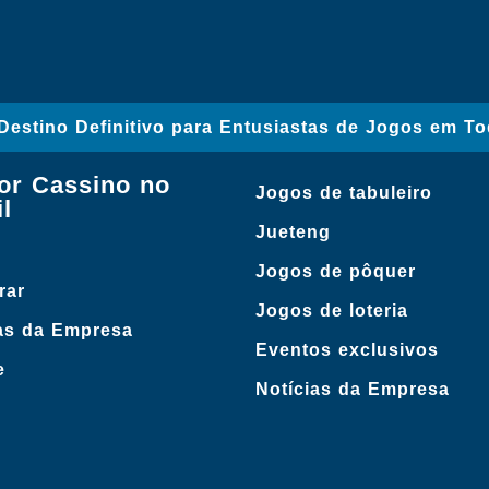
Destino Definitivo para Entusiastas de Jogos em T
or Cassino no
Jogos de tabuleiro
l
Jueteng
Jogos de pôquer
rar
Jogos de loteria
ias da Empresa
Eventos exclusivos
e
Notícias da Empresa