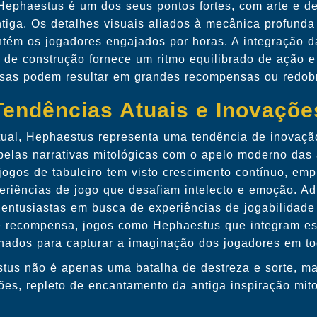
Hephaestus é um dos seus pontos fortes, com arte e d
ntiga. Os detalhes visuais aliados à mecânica profund
tém os jogadores engajados por horas. A integração 
l de construção fornece um ritmo equilibrado de ação 
sas podem resultar em grandes recompensas ou redobr
Tendências Atuais e Inovaçõe
tual, Hephaestus representa uma tendência de inovaçã
 pelas narrativas mitológicas com o apelo moderno das 
jogos de tabuleiro tem visto crescimento contínuo, em
eriências de jogo que desafiam intelecto e emoção. A
entusiastas em busca de experiências de jogabilidade
e recompensa, jogos como Hephaestus que integram e
nados para capturar a imaginação dos jogadores em t
tus não é apenas uma batalha de destreza e sorte, ma
ões, repleto de encantamento da antiga inspiração mito