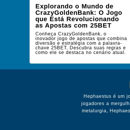
Explorando o Mundo de
CrazyGoldenBank: O Jogo
que Está Revolucionando
as Apostas com 25BET
Conheça CrazyGoldenBank, o
inovador jogo de apostas que combina
diversão e estratégia com a palavra-
chave 25BET. Descubra suas regras e
como ele se destaca no cenário atual.
Hephaestus é um jog
jogadores a mergul
metalurgia, Hephaes