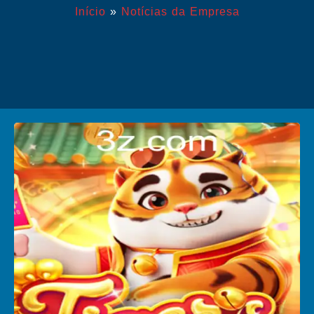
Início
»
Notícias da Empresa