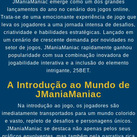
JManiaManiac emerge como um dos grandes
lançamentos do ano no cenário dos jogos online.
Trata-se de uma emocionante experiência de jogo que
leva os jogadores a uma jornada intensa de desafios,
criatividade e habilidades estratégicas. Lançado em
um cenário de crescente demanda por novidades no
setor de jogos, JManiaManiac rapidamente ganhou
popularidade com sua combinação inovadora de
jogabilidade interativa e a inclusão do elemento
intrigante, 25BET.
A Introdução ao Mundo de
JManiaManiac
Na introdução ao jogo, os jogadores são
imediatamente transportados para um mundo colorido
e vasto, repleto de desafios e personagens únicos.
JManiaManiac se destaca não apenas pelos seus
gráficos envolventes, mas também pela narrativa rica