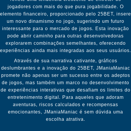
jogadores com mais do que pura jogabilidade. O
elemento financeiro, proporcionado pelo 25BET, insere
um novo dinamismo no jogo, sugerindo um futuro
interessante para o mercado de jogos. Esta inovação
pode abrir caminho para outras desenvolvedoras
explorarem combinações semelhantes, oferecendo
experiências ainda mais integradas aos seus usuários.
Através de sua narrativa cativante, gráficos
deslumbrantes e a inovação do 25BET, JManiaManiac
promete não apenas ser um sucesso entre os adeptos
de jogos, mas também um marco no desenvolvimento
de experiências interativas que desafiam os limites do
entretenimento digital. Para aqueles que adoram
aventuras, riscos calculados e recompensas
emocionantes, JManiaManiac é sem dúvida uma
escolha atrativa.