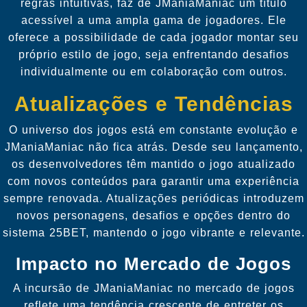
regras intuitivas, faz de JManiaManiac um título
acessível a uma ampla gama de jogadores. Ele
oferece a possibilidade de cada jogador montar seu
próprio estilo de jogo, seja enfrentando desafios
individualmente ou em colaboração com outros.
Atualizações e Tendências
O universo dos jogos está em constante evolução e
JManiaManiac não fica atrás. Desde seu lançamento,
os desenvolvedores têm mantido o jogo atualizado
com novos conteúdos para garantir uma experiência
sempre renovada. Atualizações periódicas introduzem
novos personagens, desafios e opções dentro do
sistema 25BET, mantendo o jogo vibrante e relevante.
Impacto no Mercado de Jogos
A incursão de JManiaManiac no mercado de jogos
reflete uma tendência crescente de entreter os