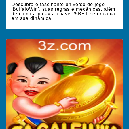
Descubra o fascinante universo do jogo
'BuffaloWin', suas regras e mecânicas, além
de como a palavra-chave 25BET se encaixa
em sua dinâmica.