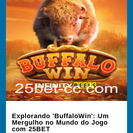
Explorando 'BuffaloWin': Um
Mergulho no Mundo do Jogo
com 25BET