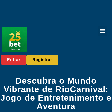
Jogos de tab
Jogos de pôq
Jogos de loteri
Eventos e
Notícias da 
Entrar
Registrar
Descubra o Mundo
Vibrante de RioCarnival:
Jogo de Entretenimento e
Aventura