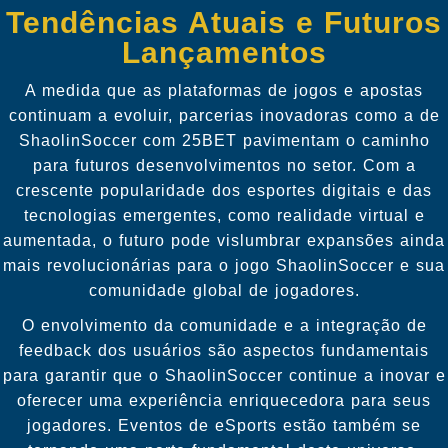
Tendências Atuais e Futuros
Lançamentos
A medida que as plataformas de jogos e apostas
continuam a evoluir, parcerias inovadoras como a de
ShaolinSoccer com 25BET pavimentam o caminho
para futuros desenvolvimentos no setor. Com a
crescente popularidade dos esportes digitais e das
tecnologias emergentes, como realidade virtual e
aumentada, o futuro pode vislumbrar expansões ainda
mais revolucionárias para o jogo ShaolinSoccer e sua
comunidade global de jogadores.
O envolvimento da comunidade e a integração de
feedback dos usuários são aspectos fundamentais
para garantir que o ShaolinSoccer continue a inovar e
oferecer uma experiência enriquecedora para seus
jogadores. Eventos de eSports estão também se