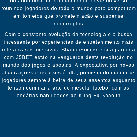
tornando uma parte fundamental deste universo,
reunindo jogadores de todo o mundo para competirem
em torneios que prometem ação e suspense
ininterruptos.
Com a constante evolução da tecnologia e a busca
incessante por experiências de entretenimento mais
interativas e imersivas, ShaolinSoccer e sua parceria
com 25BET estão na vanguarda desta revolução no
mundo dos jogos e apostas. A expectativa por novas
atualizações e recursos é alta, prometendo manter os
jogadores sempre à beira de seus assentos enquanto
tentam dominar a arte de mesclar futebol com as
lendárias habilidades do Kung Fu Shaolin.