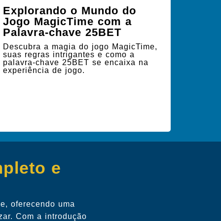
Explorando o Mundo do
Jogo MagicTime com a
Palavra-chave 25BET
Descubra a magia do jogo MagicTime,
suas regras intrigantes e como a
palavra-chave 25BET se encaixa na
experiência de jogo.
pleto e
e, oferecendo uma
zar. Com a introdução