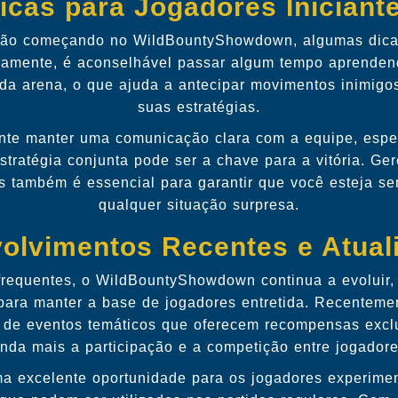
icas para Jogadores Iniciant
tão começando no WildBountyShowdown, algumas dica
iramente, é aconselhável passar algum tempo aprende
ada arena, o que ajuda a antecipar movimentos inimigo
suas estratégias.
ante manter uma comunicação clara com a equipe, espe
tratégia conjunta pode ser a chave para a vitória. Ge
ns também é essencial para garantir que você esteja s
qualquer situação surpresa.
olvimentos Recentes e Atual
frequentes, o WildBountyShowdown continua a evoluir,
para manter a base de jogadores entretida. Recenteme
 de eventos temáticos que oferecem recompensas exclu
inda mais a participação e a competição entre jogadore
a excelente oportunidade para os jogadores experimen