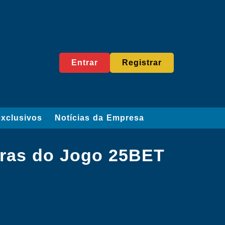
Entrar
Registrar
xclusivos
Notícias da Empresa
ras do Jogo 25BET