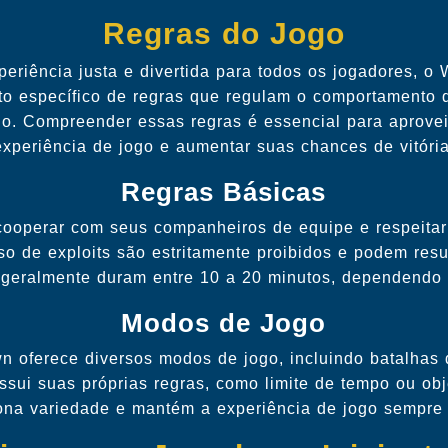
Regras do Jogo
periência justa e divertida para todos os jogadores,
o específico de regras que regulam o comportamento 
o. Compreender essas regras é essencial para aprove
experiência de jogo e aumentar suas chances de vitória
Regras Básicas
ooperar com seus companheiros de equipe e respeitar 
so de exploits são estritamente proibidos e podem res
s geralmente duram entre 10 a 20 minutos, dependendo
Modos de Jogo
 oferece diversos modos de jogo, incluindo batalhas 
sui suas próprias regras, como limite de tempo ou obje
ona variedade e mantém a experiência de jogo sempre