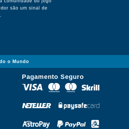
 a comunidade do jogo
edor são um sinal de
.
odo o Mundo
Pagamento Seguro