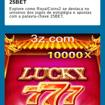
25BET
Explore como RoyalCoins2 se destaca no
universo dos jogos de estratégia e apostas
com a palavra-chave 25BET.