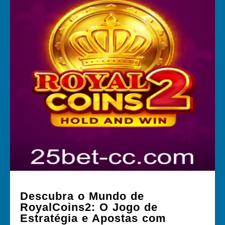
Descubra o Mundo de
RoyalCoins2: O Jogo de
Estratégia e Apostas com