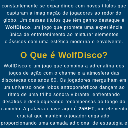
constantemente se expandindo com novos títulos que
capturam a imaginação de jogadores ao redor do
globo. Um desses títulos que têm ganho destaque é
WolfDisco
, um jogo que promete uma experiência
única de entretenimento ao misturar elementos
clássicos com uma estética moderna e envolvente.
O Que é WolfDisco?
WolfDisco é um jogo que combina a adrenalina dos
jogos de ação com o charme e a atmosfera das
discotecas dos anos 80. Os jogadores mergulham em
um universo onde lobos antropomórficos dançam ao
ritmo de uma trilha sonora vibrante, enfrentando
desafios e desbloqueando recompensas ao longo do
caminho. A palavra-chave aqui é
25BET
, um elemento
crucial que mantém o jogador engajado,
proporcionando uma camada adicional de estratégia e