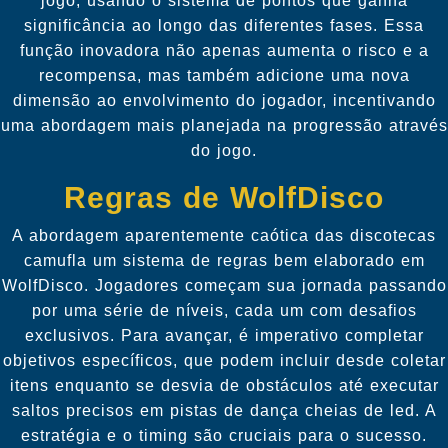
jogo, usando o sistema de pontos que ganha
significância ao longo das diferentes fases. Essa
função inovadora não apenas aumenta o risco e a
recompensa, mas também adicione uma nova
dimensão ao envolvimento do jogador, incentivando
uma abordagem mais planejada na progressão através
do jogo.
Regras de WolfDisco
A abordagem aparentemente caótica das discotecas
camufla um sistema de regras bem elaborado em
WolfDisco. Jogadores começam sua jornada passando
por uma série de níveis, cada um com desafios
exclusivos. Para avançar, é imperativo completar
objetivos específicos, que podem incluir desde coletar
itens enquanto se desvia de obstáculos até executar
saltos precisos em pistas de dança cheias de led. A
estratégia e o timing são cruciais para o sucesso.