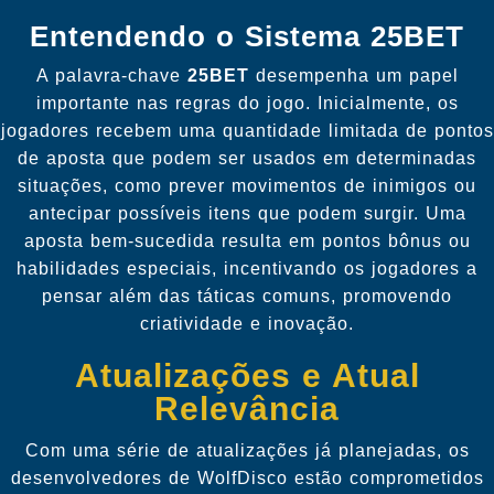
Entendendo o Sistema 25BET
A palavra-chave
25BET
desempenha um papel
importante nas regras do jogo. Inicialmente, os
jogadores recebem uma quantidade limitada de pontos
de aposta que podem ser usados em determinadas
situações, como prever movimentos de inimigos ou
antecipar possíveis itens que podem surgir. Uma
aposta bem-sucedida resulta em pontos bônus ou
habilidades especiais, incentivando os jogadores a
pensar além das táticas comuns, promovendo
criatividade e inovação.
Atualizações e Atual
Relevância
Com uma série de atualizações já planejadas, os
desenvolvedores de WolfDisco estão comprometidos